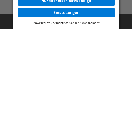
Konfigurator
Fahrzeugpool
Ähnliche Beiträge.
„Kurz erklärt“: Fünf Tipps für
einen sauberen Mercedes-
Benz