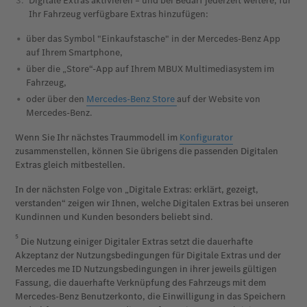
Digitale Extras aktivieren – und bei Bedarf jederzeit weitere, für
Ihr Fahrzeug verfügbare Extras hinzufügen:
über das Symbol "Einkaufstasche" in der Mercedes-Benz App
auf Ihrem Smartphone,
über die „Store“-App auf Ihrem MBUX Multimediasystem im
Fahrzeug,
oder über den
Mercedes-Benz Store
auf der Website von
Mercedes-Benz.
Wenn Sie Ihr nächstes Traummodell im
Konfigurator
zusammenstellen, können Sie übrigens die passenden Digitalen
Extras gleich mitbestellen.
In der nächsten Folge von „Digitale Extras: erklärt, gezeigt,
verstanden“ zeigen wir Ihnen, welche Digitalen Extras bei unseren
Kundinnen und Kunden besonders beliebt sind.
5
Die Nutzung einiger Digitaler Extras setzt die dauerhafte
Akzeptanz der Nutzungsbedingungen für Digitale Extras und der
Mercedes me ID Nutzungsbedingungen in ihrer jeweils gültigen
Fassung, die dauerhafte Verknüpfung des Fahrzeugs mit dem
Mercedes-Benz Benutzerkonto, die Einwilligung in das Speichern