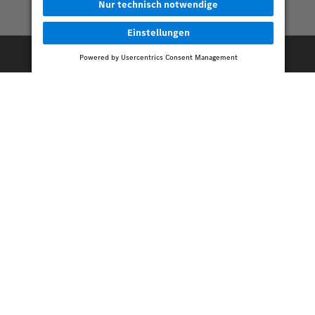
Konfigurator
Fahrzeugpool
Ähnliche Beiträge.
Tipp des Monats – mehr
Freiheit beim Konfigurieren
18
03.08.2026