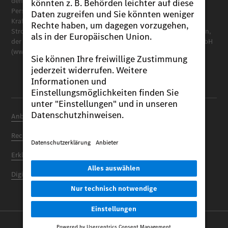
den offiziellen spezifischen CO
-Emissionen neuer
2
Personenkraftwagen können dem Leitfaden über den
Kraftstoffverbrauch, die CO
-Emissionen und den
2
Stromverbrauch neuer Personenkraftwagen entnommen werden,
der bei uns und bei der DAT Deutsche Automobil Treuhand GmbH
(www.dat.de) unentgeltlich erhältlich ist.
Anbieter
Einstellungen
Datenschutz
Rechtliche Hinweise
Vertrag kündigen
Erklärung zur Barrierefreiheit
Digitale Extras