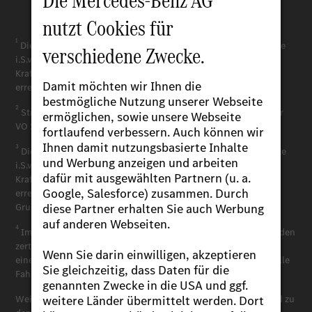
Nach oben
1
Die angegebenen Werte sind die ermittelten „WLTP-CO
-Werte
2
i.S.v. Art. 2 Nr. 3 Durchführungsverordnung (EU) 2017/1153. Die
Kraftstoffverbrauchswerte wurden auf Basis dieser Werte
errechnet.
2
Stromverbrauch [und Reichweite] wurde[n] auf Grundlage der
VO 2017/1151/EU ermittelt.
3
Die angegebenen Werte sind die ermittelten „WLTP-CO
-Werte
2
i.S.v. Art. 2 Nr. 3 Durchführungsverordnung (EU) 2017/1153. Die
Kraftstoffverbrauchswerte wurden auf Basis dieser Werte
errechnet. Stromverbrauch [und Reichweite] wurde[n] auf
Grundlage der VO 2017/1151/EU ermittelt.
4
Im realen Fahrbetrieb können Abweichungen im Vergleich zu den
zertifizierten Normwerten auftreten. Die Realwerte werden von
einer Vielzahl individueller Faktoren beeinflusst, z.B. individuelle
Fahrweise, Umwelt- und Streckenverhältnisse.
Weitere Informationen zum offiziellen Kraftstoffverbrauch und zu