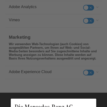
Adobe Analytics
Vimeo
Marketing
Wir verwenden Web-Technologien (auch Cookies) von
ausgewählten Partnern, um Ihnen auf Web- und Social-
Media-Seiten besonders auf Sie zugeschnittene Inhalte und
Werbung anzeigen zu können. Diese Inhalte werden auf
Basis Ihres Nutzungsverhaltens ausgewählt und angezeigt.
Adobe Experience Cloud